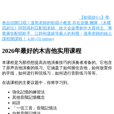
【歌唱從0-1】學
會自信開口唱！溫蒂老師的歌唱小教室
存在音樂 團隊
《木曜
四超玩》阿部瑪利亞配唱老師、政大金旋獎創作大賞得主、專
業廣告配唱歌手、江靜和溫妮等藝人的和聲－溫蒂老師的線上
課程開課啦！
4.80 (10 ratings)
2026年最好的木吉他实用课程
本课程是为那些想提高吉他演奏技巧的演奏者准备的。它包含
了原声吉他演奏的练习。它涵盖了如何握住吉他，如何放置你
的手指，如何进行和弦练习，如何进行音阶练习等等。
在该课程的主要议题中，你将学习到。
強化記憶的練習法
其他音階記憶概念
結語
「一弦三音」音階記憶法
自然音階記憶法