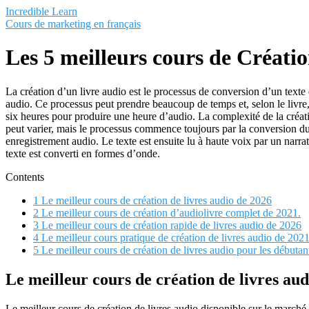
Saltar
Incredible Learn
al
Cours de marketing en français
contenido
Les 5 meilleurs cours de Créatio
La création d’un livre audio est le processus de conversion d’un texte 
audio. Ce processus peut prendre beaucoup de temps et, selon le livre, 
six heures pour produire une heure d’audio. La complexité de la créati
peut varier, mais le processus commence toujours par la conversion du
enregistrement audio. Le texte est ensuite lu à haute voix par un narra
texte est converti en formes d’onde.
Contents
1
Le meilleur cours de création de livres audio de 2026
2
Le meilleur cours de création d’audiolivre complet de 2021.
3
Le meilleur cours de création rapide de livres audio de 2026
4
Le meilleur cours pratique de création de livres audio de 2021
5
Le meilleur cours de création de livres audio pour les débutan
Le meilleur cours de création de livres au
Le meilleur cours de création de livres audio disponible sur le marché