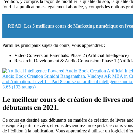
l’édition, y compris la façon de modifier la qualité du son, la qualité de
fond. La publication est également abordée, y compris les options grat
READ
Les 5 meilleurs cours de Marketing numérique en [yea
Parmi les principaux sujets du cours, vous apprendrez :
Video Conversion Essentials: Phase 2 (Artificial Intelligence)
Research, Development & Audio Conversion: Phase 1 (Artificial
Artificial Int
Audio Book Creation
Srinidhi Ranganathan, Vindhya AR
MBA in Cre
and Animation: Level 1 – Part 8 course on artificial intelligence audio
3.65 (193 ratings)
Le meilleur cours de création de livres aud
débutants en 2021.
Ce cours est destiné aux débutants en matière de création de livres au
enseigné à partir de zéro, et vous deviendrez un expert. Ce cours vous 
de l’édition à la publication. Vous apprendrez à utiliser un logiciel d’e