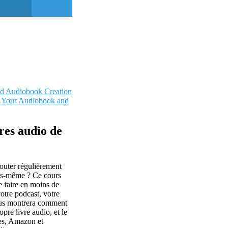
nd Audiobook Creation
f Your Audiobook and
res audio de
outer régulièrement
ous-même ? Ce cours
e faire en moins de
otre podcast, votre
vous montrera comment
opre livre audio, et le
es, Amazon et