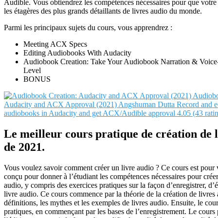
Audible. Vous obtiendrez les compétences nécessaires pour que votre l
les étagères des plus grands détaillants de livres audio du monde.
Parmi les principaux sujets du cours, vous apprendrez :
Meeting ACX Specs
Editing Audiobooks With Audacity
Audiobook Creation: Take Your Audiobook Narration & Voice
Level
BONUS
Audiobo
Audacity and ACX Approval (2021)
Angshuman Dutta
Record and ed
audiobooks in Audacity and get ACX/Audible approval
4.05 (43 rati
Le meilleur cours pratique de création de 
de 2021.
Vous voulez savoir comment créer un livre audio ? Ce cours est pour 
conçu pour donner à l’étudiant les compétences nécessaires pour créer
audio, y compris des exercices pratiques sur la façon d’enregistrer, d’éd
livre audio. Ce cours commence par la théorie de la création de livres
définitions, les mythes et les exemples de livres audio. Ensuite, le cou
pratiques, en commençant par les bases de l’enregistrement. Le cours 