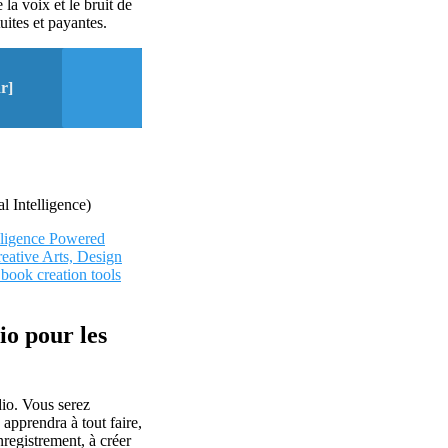
 la voix et le bruit de
uites et payantes.
r]
 Intelligence)
elligence Powered
ative Arts, Design
 book creation tools
io pour les
dio. Vous serez
apprendra à tout faire,
nregistrement, à créer