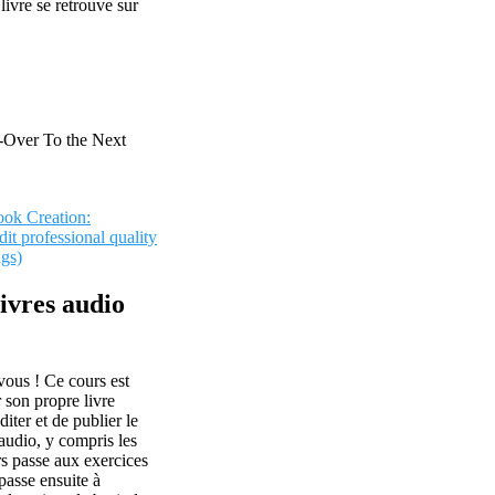
ivre se retrouve sur
-Over To the Next
ok Creation:
it professional quality
ngs)
livres audio
vous ! Ce cours est
 son propre livre
iter et de publier le
 audio, y compris les
rs passe aux exercices
passe ensuite à