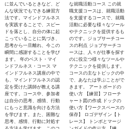
に並んでいるときなど、ど
な就職活動コース この就
んな状況でもできる練習方
職支援コースは、就職活動
法です。マインドフルネス
を支援するコースで、就職
を実践することで、スピー
活動に必要な様々なツール
ドを落とし、自分の体に起
やテクニックを提供するも
こっていることに気づき、
のです。ジョブサーチコー
思考から一旦離れ、今この
スの利点 ジョブサーチコ
瞬間に感謝することを学び
ースは、人々が仕事を探す
ます。 年のベスト・マイ
のに役立つ様々なツールや
ンドフルネス・コース マ
テクニックを提供します。
インドフルネス講座の中で
コースの主なトピックの中
も、マインドフルネスの認
で、あなたは学ぶことがで
定を受けた講師が教える講
きます。 アートボードの
座です。コース中、参加者
使い方 【練習】フローチ
は自分の思考、感情、行動
ャート図の作成 ドックの
にもっと意識を向ける方法
使い方【ワークスペースの
を学びます。また、困難な
保存】 ロゴデザイン【ト
思考、感情、行動に対処す
レース】 トンボとマージ
る方法も学びます。このコ
ンガイドの作り方 【練