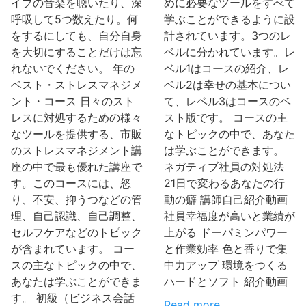
イプの音楽を聴いたり、深
めに必要なツールをすべて
呼吸して5つ数えたり。何
学ぶことができるように設
をするにしても、自分自身
計されています。3つのレ
を大切にすることだけは忘
ベルに分かれています。レ
れないでください。 年の
ベル1はコースの紹介、レ
ベスト・ストレスマネジメ
ベル2は幸せの基本につい
ント・コース 日々のスト
て、レベル3はコースのベ
レスに対処するための様々
スト版です。 コースの主
なツールを提供する、市販
なトピックの中で、あなた
のストレスマネジメント講
は学ぶことができます。
座の中で最も優れた講座で
ネガティブ社員の対処法
す。このコースには、怒
21日で変わるあなたの行
り、不安、抑うつなどの管
動の癖 講師自己紹介動画
理、自己認識、自己調整、
社員幸福度が高いと業績が
セルフケアなどのトピック
上がる ドーパミンパワー
が含まれています。 コー
と作業効率 色と香りで集
スの主なトピックの中で、
中力アップ 環境をつくる
あなたは学ぶことができま
ハードとソフト 紹介動画
す。 初級（ビジネス会話
Read more