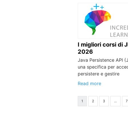
I migliori corsi di 
2026
Java Persistence API (
una specifica per acce
persistere e gestire
Read more
1
2
3
…
7