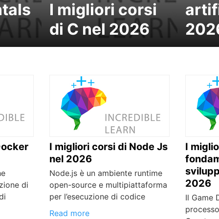
tals
I migliori corsi
artif
di C nel 2026
202
 Docker
I migliori corsi di Node Js
I migli
nel 2026
fondam
svilupp
he
Node.js è un ambiente runtime
2026
zione di
open-source e multipiattaforma
di
per l’esecuzione di codice
Il Game 
processo 
Read more