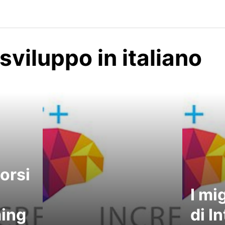
 sviluppo in italiano
corsi
I mig
ing
di I