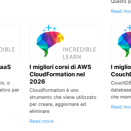
Questo p
Read mo
 SaaS
I migliori corsi di AWS
I miglio
CloudFormation nel
CouchD
2026
io, o
CouchDB 
ativo per
database
CloudFormation è uno
che mem
strumento che viene utilizzato
per creare, aggiornare ed
Read mo
eliminare
Read more