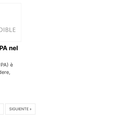
JPA nel
JPA) è
dere,
SIGUIENTE »