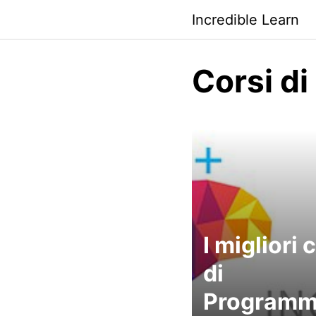
Saltar
Incredible Learn
al
contenido
Corsi di
I migliori 
di
Programm