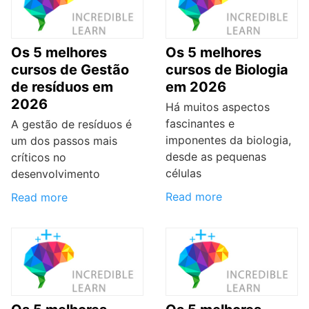
Os 5 melhores
Os 5 melhores
cursos de Gestão
cursos de Biologia
de resíduos em
em 2026
2026
Há muitos aspectos
fascinantes e
A gestão de resíduos é
imponentes da biologia,
um dos passos mais
desde as pequenas
críticos no
células
desenvolvimento
Read more
Read more