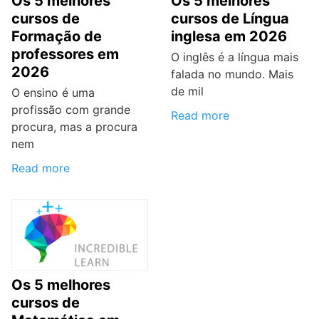
Os 5 melhores
Os 5 melhores
cursos de
cursos de Língua
Formação de
inglesa em 2026
professores em
O inglês é a língua mais
2026
falada no mundo. Mais
de mil
O ensino é uma
profissão com grande
Read more
procura, mas a procura
nem
Read more
Os 5 melhores
cursos de