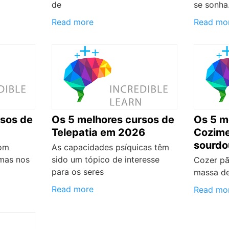
de
se sonha
Read more
Read mo
rsos de
Os 5 melhores cursos de
Os 5 m
Telepatia em 2026
Cozime
sourd
com
As capacidades psíquicas têm
 mas nos
sido um tópico de interesse
Cozer pã
para os seres
massa de
Read more
Read mo