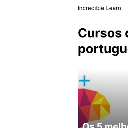
Saltar
Incredible Learn
al
contenido
Cursos d
portugu
Os 5 melh