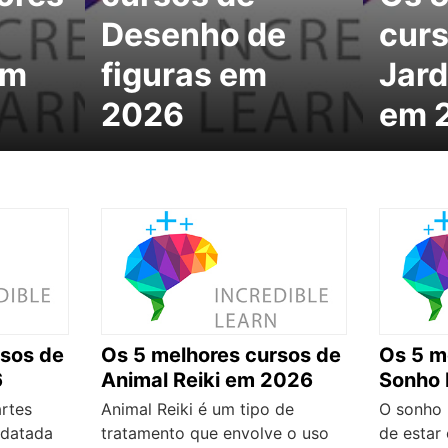
Desenho de
curs
em
figuras em
Jar
2026
em 
rsos de
Os 5 melhores cursos de
Os 5 m
6
Animal Reiki em 2026
Sonho 
rtes
Animal Reiki é um tipo de
O sonho 
 datada
tratamento que envolve o uso
de estar