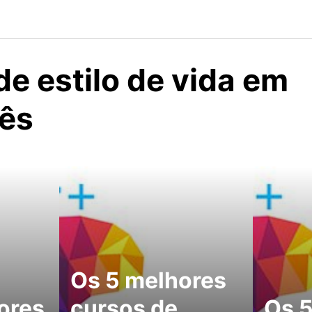
e estilo de vida em
ês
Os 5 melhores
ores
cursos de
Os 5