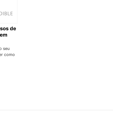
rsos de
 em
o seu
ber como