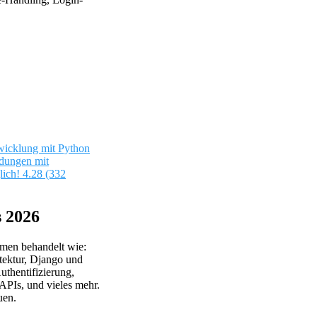
icklung mit Python
dungen mit
ich!
4.28 (332
s 2026
emen behandelt wie:
ektur, Django und
thentifizierung,
PIs, und vieles mehr.
uen.