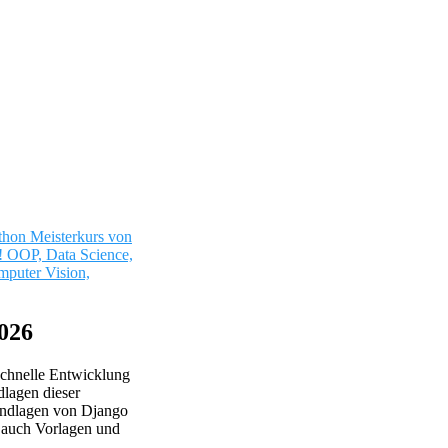
thon Meisterkurs von
 OOP, Data Science,
mputer Vision,
2026
schnelle Entwicklung
dlagen dieser
undlagen von Django
n auch Vorlagen und