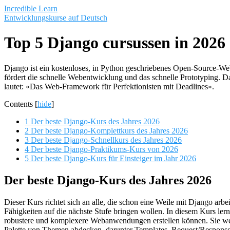
Saltar
Incredible Learn
al
Entwicklungskurse auf Deutsch
contenido
Top 5 Django cursussen in 2026
Django ist ein kostenloses, in Python geschriebenes Open-Source-
fördert die schnelle Webentwicklung und das schnelle Prototyping. 
lautet: «Das Web-Framework für Perfektionisten mit Deadlines».
Contents
[
hide
]
1
Der beste Django-Kurs des Jahres 2026
2
Der beste Django-Komplettkurs des Jahres 2026
3
Der beste Django-Schnellkurs des Jahres 2026
4
Der beste Django-Praktikums-Kurs von 2026
5
Der beste Django-Kurs für Einsteiger im Jahr 2026
Der beste Django-Kurs des Jahres 2026
Dieser Kurs richtet sich an alle, die schon eine Weile mit Django arbe
Fähigkeiten auf die nächste Stufe bringen wollen. In diesem Kurs lern
robustere und komplexere Webanwendungen erstellen können. Sie wer
Palette von Themen abdecken, darunter Templates, Request/Respons