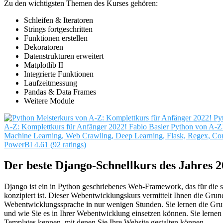
Zu den wichtigsten Themen des Kurses gehören:
Schleifen & Iteratoren
Strings fortgeschritten
Funktionen erstellen
Dekoratoren
Datenstrukturen erweitert
Matplotlib II
Integrierte Funktionen
Laufzeitmessung
Pandas & Data Frames
Weitere Module
Py
A-Z: Komplettkurs für Anfänger 2022!
Fabio Basler
Python von A-Z!
Machine Learning, Web Crawling, Deep Learning, Flask, Regex, Co
PowerBI
4.61 (92 ratings)
Der beste Django-Schnellkurs des Jahres 
Django ist ein in Python geschriebenes Web-Framework, das für die 
konzipiert ist. Dieser Webentwicklungskurs vermittelt Ihnen die Grun
Webentwicklungssprache in nur wenigen Stunden. Sie lernen die Gr
und wie Sie es in Ihrer Webentwicklung einsetzen können. Sie lerne
Templates kennen, mit denen Sie Ihre Website gestalten können.