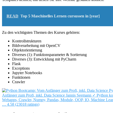
READ
Top 5 Maschinelles Lernen cursussen in [year]
Zu den wichtigsten Themen des Kurses gehören:
Kontrollstrukturen
Bildverarbeitung mit OpenCV
Objektorientierung
Diverses (1): Funktionsparameter & Sortierung
Diverses (3): Entwicklung mit PyCharm
Flask
Exceptions
Jupyter Notebooks
Funktionen
Crawler
Py
Anfänger zum Profi, inkl. Data Science
Jannis Seemann
✓ Python ko
Webapps, Crawler, Numpy, Pandas, Module, OOP, IO, Machine Lear
…
4.58 (23018 ratings)