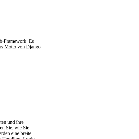
Web-Framework. Es
Das Motto von Django
iten und ihre
en Sie, wie Sie
den eine breite
e-Handling, Login-