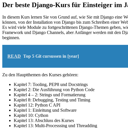
Der beste Django-Kurs für Einsteiger im 
In diesem Kurs lernen Sie von Grund auf, wie Sie mit Django eine Web
können, von der Installation von Django bis zum Schreiben einer We
Es wird viele Module zu fortgeschrittenen Django-Themen geben, w
Framework und Django Channels, aber Anfänger werden mit den Dj
beginnen.
READ
Top 5 Git cursussen in [year]
Zu den Hauptthemen des Kurses gehören:
Kapitel 7: Tooling, PEP8 und Docstrings
Kapitel 2: Die Ausführung von Python Code
Kapitel 4 – 2: Strings und Formatierung
Kapitel 8: Debugging, Testing und Timing
Kapitel 12: Python C API
Kapitel 1: Einleitung und Software
Kapitel 10: Cython
Kapitel 13: Abschluss des Kurses
Kapitel 13: Multi-Processsing und Threadding