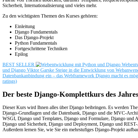
Sicherheit, Internationalisierung und vieles mehr.
Zu den wichtigsten Themen des Kurses gehören:
Einleitung
Django Fundamentals
Das Django-Projekt
Python Fundamentals
Fortgeschrittene Techniken
Epilog
BEST SELLER
Webentw
und Django
Viktor Garske
Steige in die Entwicklung von Webanwen
Datenbankanbindung ein – das Webframework Django macht es mögl
ratings)
Der beste Django-Komplettkurs des Jahre
Dieser Kurs wird Ihnen alles über Django beibringen. Es werden Th
Django-Grundlagen und die Datenbank, Django und die MVC-Archit
WSGI, Django und Templates, Django und Formulare, Django und Au
Django und Sicherheit, Django und Deployment, Django und REST-A
Außerdem lernen Sie, wie Sie ein mehrstufiges Django-Projekt aufba