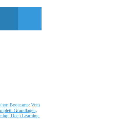
thon Bootcamp: Vom
mplett: Grundlagen,
ning, Deep Learning,