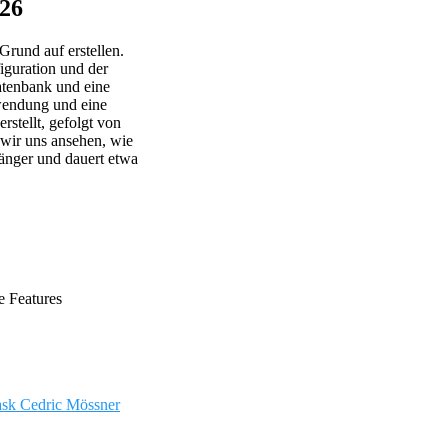
026
rund auf erstellen.
iguration und der
atenbank und eine
wendung und eine
rstellt, gefolgt von
wir uns ansehen, wie
fänger und dauert etwa
 Features
ask
Cedric Mössner