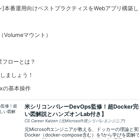
ン]本番運用向けベストプラクティスをWebアプリ構築
e（Volumeマウント）
作業フローとは？
しましょう！
uxの基本操作
米シリコンバレーDevOps監修！超Docker完
い図解説とハンズオンLab付き】
CS Career Kaizen (元Microsoft現シリバレエンジニア)
元Microsoftエンジニアが教える、ドッカーの理論と
Docker（docker-compose含む）を1から学びを