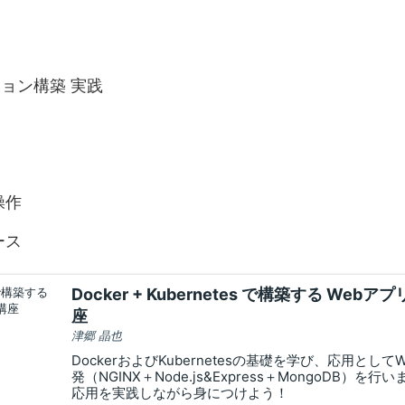
ション構築 実践
操作
ース
Docker + Kubernetes で構築する We
座
津郷 晶也
DockerおよびKubernetesの基礎を学び、応用とし
発（NGINX＋Node.js&Express＋MongoDB）
応用を実践しながら身につけよう！