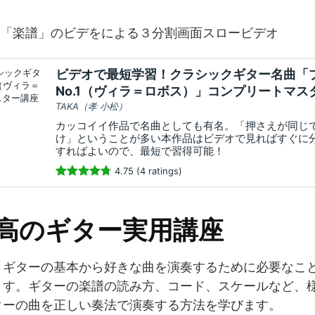
「楽譜」のビデをによる３分割画面スロービデオ
ビデオで最短学習！クラシックギター名曲「
No.1（ヴィラ＝ロボス）」コンプリートマス
TAKA（孝 小松）
カッコイイ作品で名曲としても有名。「押さえが同じ
け」ということが多い本作品はビデオで見ればすぐに
すればよいので、最短で習得可能！
4.75 (4 ratings)
最高のギター実用講座
、ギターの基本から好きな曲を演奏するために必要なこ
ます。ギターの楽譜の読み方、コード、スケールなど、
ターの曲を正しい奏法で演奏する方法を学びます。