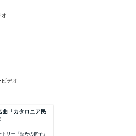
デオ
ービデオ
名曲「カタロニア民
！
ートリー「聖母の御子」