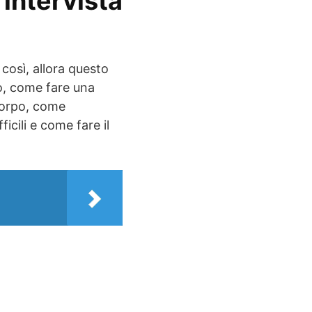
 intervista
 così, allora questo
o, come fare una
corpo, come
cili e come fare il