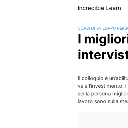
Saltar
Incredible Learn
al
contenido
CORSI DI SVILUPPO PERS
I miglior
intervis
Il colloquio è un’abi
vale l’investimento. 
sei la persona miglio
lavoro sono sulla st