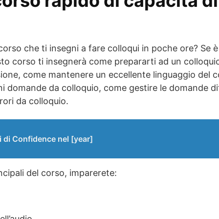
 corso rapido di capacità di
 corso che ti insegni a fare colloqui in poche ore? Se è
sto corso ti insegnerà come prepararti ad un colloqui
ione, come mantenere un eccellente linguaggio del 
ni domande da colloquio, come gestire le domande diffi
ori da colloquio.
si di Confidence nel [year]
ncipali del corso, imparerete:
ll’audio