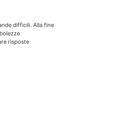
e difficili. Alla fine
ebolezze
are risposte