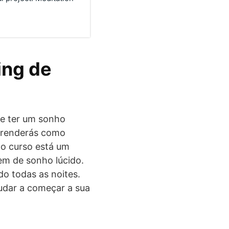
ing de
e ter um sonho
aprenderás como
no curso está um
gem de sonho lúcido.
do todas as noites.
judar a começar a sua