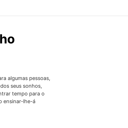
nho
ara algumas pessoas,
 dos seus sonhos,
trar tempo para o
o ensinar-lhe-á