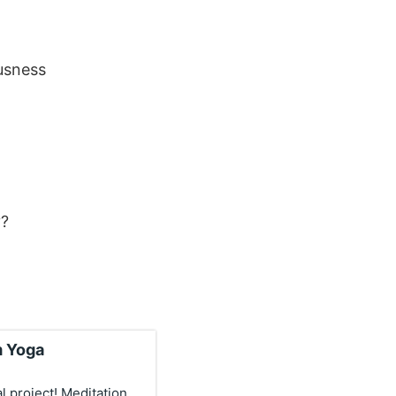
ousness
y?
m Yoga
al project! Meditation