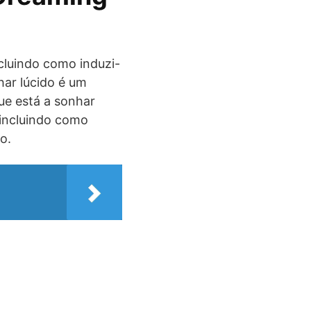
cluindo como induzi-
har lúcido é um
ue está a sonhar
 incluindo como
o.