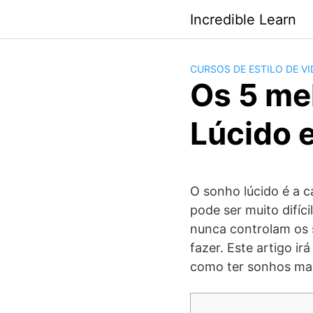
Saltar
Incredible Learn
al
contenido
CURSOS DE ESTILO DE V
Os 5 me
Lúcido 
O sonho lúcido é a 
pode ser muito difíc
nunca controlam os
fazer. Este artigo ir
como ter sonhos mai