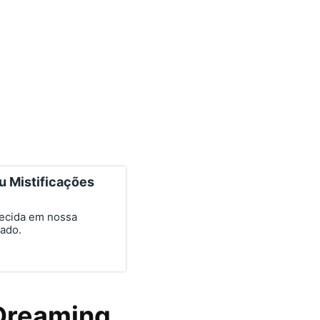
ou Mistificações
ecida em nossa
cado.
 Dreaming