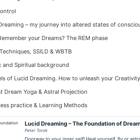
ontrol
 Dreaming – my journey into altered states of consci
 Remember your Dreams? The REM phase
 Techniques, SSILD & WBTB
ic and Spiritual background
ls of Lucid Dreaming. How to unleash your Creativit
t Dream Yoga & Astral Projection
ess practice & Learning Methods
Lucid Dreaming – The Foundation of Drea
Peter Torok
Doorway to your inner self! Heal yourself, fly or astr