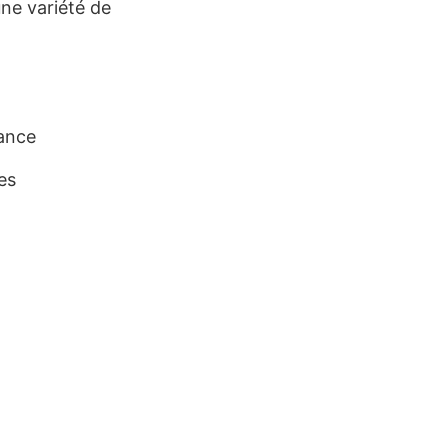
e variété de
sance
es