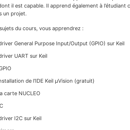
e dont il est capable. Il apprend également à l’étudiant
 un projet.
 sujets du cours, vous apprendrez :
iver General Purpose Input/Output (GPIO) sur Keil
river UART sur Keil
 GPIO
stallation de l’IDE Keil µVision (gratuit)
 la carte NUCLEO
DC
iver I2C sur Keil