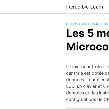
Saltar
Incredible Learn
al
contenido
COURS D'INFORMATIQUE 
Les 5 me
Microco
Le microcontrôleur e
centrale est dotée d
données. L’unité cent
LCD, un clavier et u
données et des instr
configurations de C