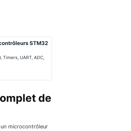
ocontrôleurs STM32
O, Timers, UART, ADC,
complet de
r un microcontrôleur