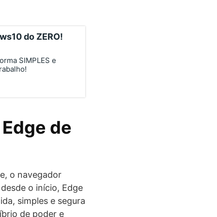
ows10 do ZERO!
forma SIMPLES e
rabalho!
 Edge de
ge, o navegador
esde o início, Edge
da, simples e segura
íbrio de poder e