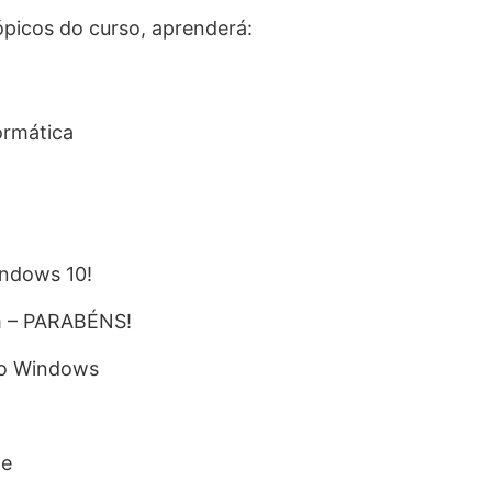
tópicos do curso, aprenderá:
ormática
ndows 10!
m – PARABÉNS!
do Windows
le