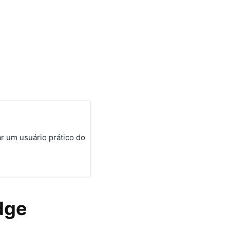
r um usuário prático do
dge