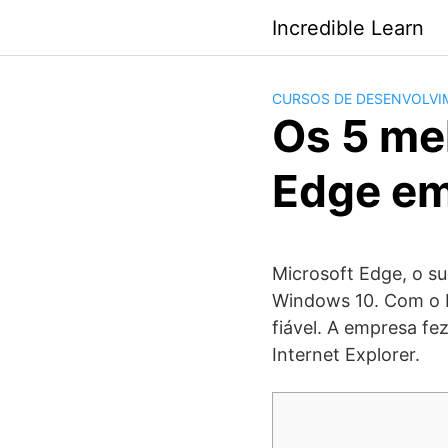
Saltar
Incredible Learn
al
contenido
CURSOS DE DESENVOLVI
Os 5 me
Edge e
Microsoft Edge, o s
Windows 10. Com o E
fiável. A empresa fe
Internet Explorer.