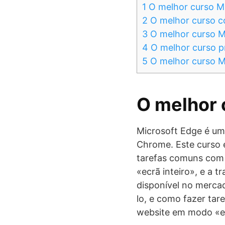
1
O melhor curso M
2
O melhor curso c
3
O melhor curso M
4
O melhor curso pr
5
O melhor curso Mi
O melhor 
Microsoft Edge é um
Chrome. Este curso e
tarefas comuns com 
«ecrã inteiro», e a 
disponível no merca
lo, e como fazer ta
website em modo «ec