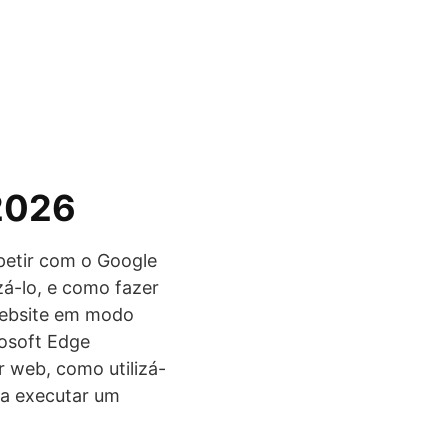
 2026
petir com o Google
zá-lo, e como fazer
website em modo
rosoft Edge
 web, como utilizá-
 a executar um