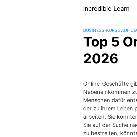
Saltar
Incredible Learn
al
contenido
BUSINESS-KURSE AUF D
Top 5 O
2026
Online-Geschäfte gibt
Nebeneinkommen zu e
Menschen dafür entsc
der zu ihrem Leben 
arbeiten. Sie könnt
Sie auf der Suche na
zu bestreiten, könnt