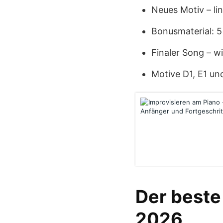
Neues Motiv – li
Bonusmaterial: 5
Finaler Song – w
Motive D1, E1 un
Der beste
2026