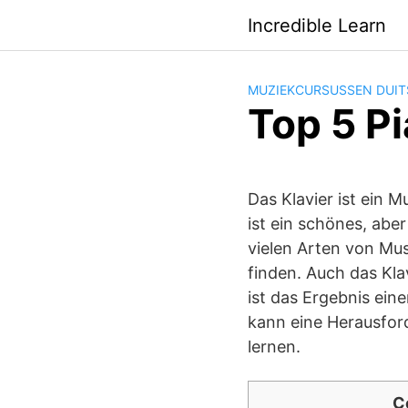
Saltar
Incredible Learn
al
contenido
MUZIEKCURSUSSEN DUIT
Top 5 P
Das Klavier ist ein 
ist ein schönes, abe
vielen Arten von Musi
finden. Auch das Kla
ist das Ergebnis ein
kann eine Herausford
lernen.
C