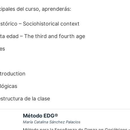
cipales del curso, aprenderás:
stórico – Sociohistorical context
rta edad – The third and fourth age
des
ntroduction
lógicas
tructura de la clase
Método EDG®
María Catalina Sánchez Palacios
Método para la Enseñanza de Danza en Geriátricos 