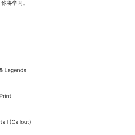
，你将学习。
 & Legends
Print
ail (Callout)