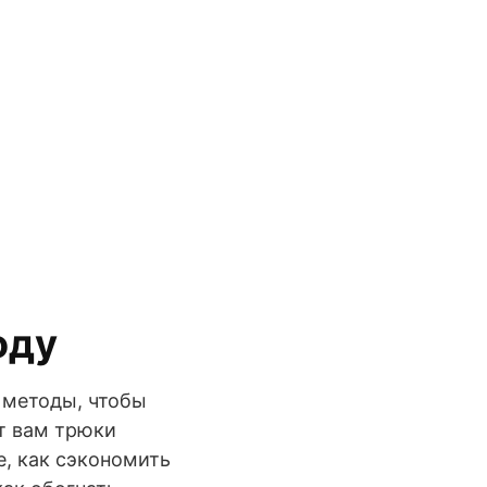
оду
 методы, чтобы
т вам трюки
е, как сэкономить