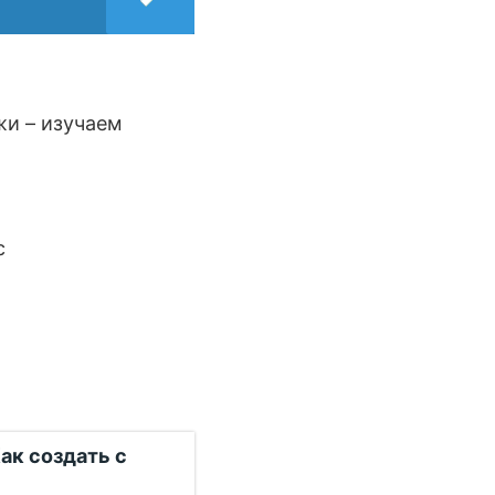
жи – изучаем
с
ак создать c