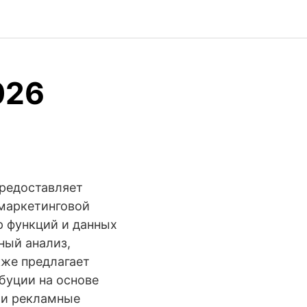
026
предоставляет
 маркетинговой
р функций и данных
ный анализ,
кже предлагает
буции на основе
вои рекламные