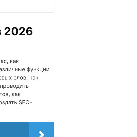
в 2026
ас, как
различные функции
вых слов, как
 проводить
ов, как
оздать SEO-