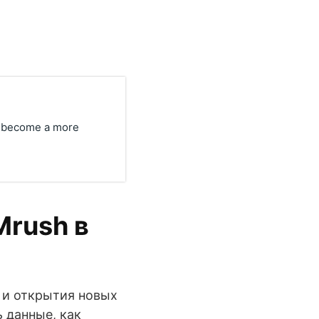
o become a more
Mrush в
 и открытия новых
ь данные, как