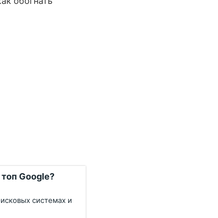
как обогнать
 топ Google?
оисковых системах и