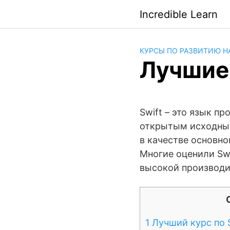
Saltar
Incredible Learn
al
contenido
КУРСЫ ПО РАЗВИТИЮ Н
Лучшие 
Swift – это язык п
открытым исходным 
в качестве основн
Многие оценили Swi
высокой производ
1
Лучший курс по S