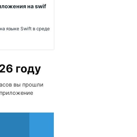
иложения на swif
а языке Swift в среде
26 году
 часов вы прошли
ь приложение