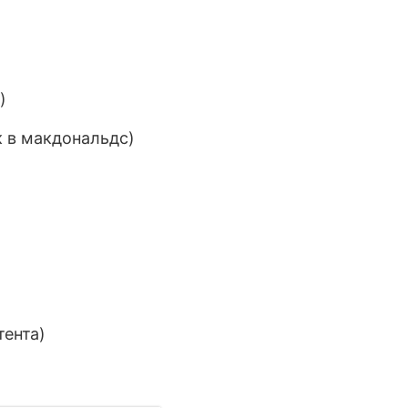
)
к в макдональдс)
тента)