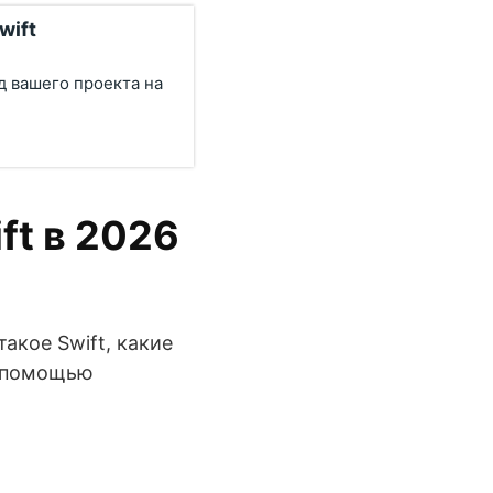
wift
д вашего проекта на
ft в 2026
такое Swift, какие
с помощью