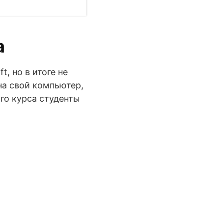
а
, но в итоге не
 на свой компьютер,
ого курса студенты