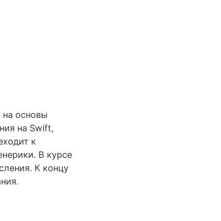
 на основы
ия на Swift,
еходит к
нерики. В курсе
сления. К концу
ния.