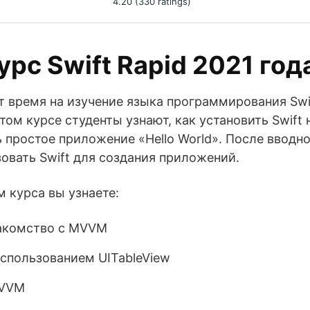
4.20 (330 ratings)
рс Swift Rapid 2021 год
 время на изучение языка программирования Swift
этом курсе студенты узнают, как установить Swift
ь простое приложение «Hello World». После вводн
зовать Swift для создания приложений.
 курса вы узнаете:
накомство с MVVM
спользованием UITableView
MVVM