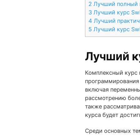
2
Лучший полный к
3
Лучший курс Swif
4
Лучший практиче
5
Лучший курс Swi
Лучший ку
Комплексный курс п
программирования н
включая переменные
рассмотрению более
также рассматриваю
курса будет дости
Среди основных тем