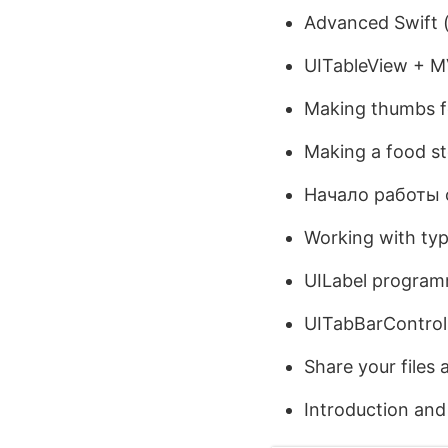
Advanced Swift
UITableView + 
Making thumbs f
Making a food s
Начало работы с
Working with typ
UILabel program
UITabBarControl
Share your file
Introduction an