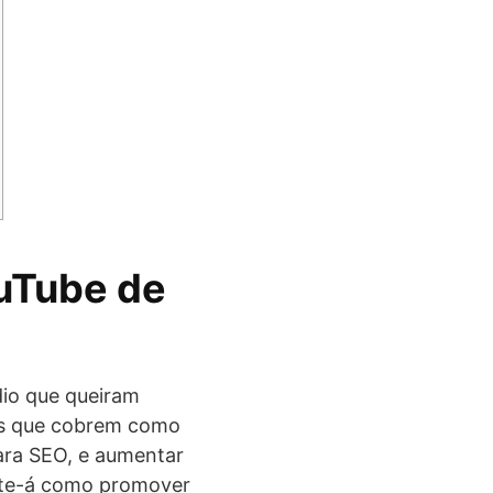
uTube de
édio que queiram
ras que cobrem como
para SEO, e aumentar
r-te-á como promover