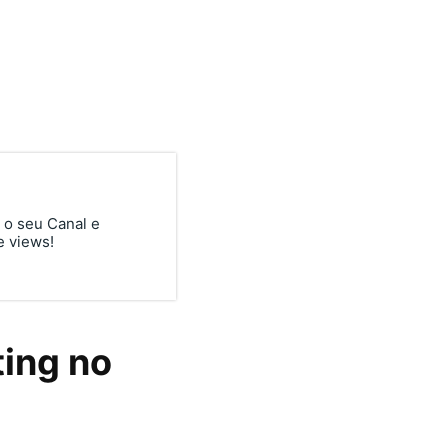
 o seu Canal e
e views!
ing no