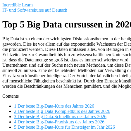
Saltar
Incredible Learn
al
IT- und Softwarekurse auf Deutsch
contenido
Top 5 Big Data cursussen in 202
Big Data ist zu einem der wichtigsten Diskussionsthemen in der heuti
geworden. Dies ist vor allem auf das exponentielle Wachstum der Da
die produziert werden. Diese Daten umfassen alles, von Beiträgen in
Echtzeitdaten zur Gesundheit bis hin zu wissenschaftlichen Untersu
ist, dass die Datenmenge so groß ist, dass es immer schwieriger wird, 
Unternehmen sind auf der Suche nach neuen Methoden, um diese Dat
sinnvoll zu nutzen. Eine der beliebtesten Methoden zur Verwaltung die
Einsatz von künstlicher Intelligenz. Der Vorteil der künstlichen Intellig
auf menschliche Fähigkeiten beschränkt ist. Durch den Einsatz künstli
werden die Beschränkungen des Menschen gemildert, und die Möglich
Contents
1
Der beste Big-Data-Kurs des Jahres 2026
2
Der beste Big-Data-Komplettkurs des Jahres 2026
3
Der beste Big Data-Schnellkurs des Jahres 2026
4
Der beste Big-Data-Praxiskurs des Jahres 2026
5
Der beste Big-Data-Kurs für Einsteiger im Jahr 2026