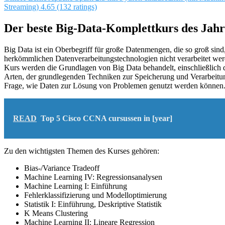
Streaming)
4.65 (132 ratings)
Der beste Big-Data-Komplettkurs des Jahr
Big Data ist ein Oberbegriff für große Datenmengen, die so groß sind,
herkömmlichen Datenverarbeitungstechnologien nicht verarbeitet we
Kurs werden die Grundlagen von Big Data behandelt, einschließlich 
Arten, der grundlegenden Techniken zur Speicherung und Verarbeitu
Frage, wie Daten zur Lösung von Problemen genutzt werden können
READ
Top 5 Cisco CCNA cursussen in [year]
Zu den wichtigsten Themen des Kurses gehören:
Bias-/Variance Tradeoff
Machine Learning IV: Regressionsanalysen
Machine Learning I: Einführung
Fehlerklassifizierung und Modelloptimierung
Statistik I: Einführung, Deskriptive Statistik
K Means Clustering
Machine Learning II: Lineare Regression