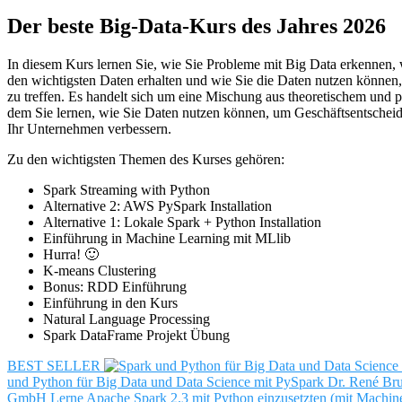
Der beste Big-Data-Kurs des Jahres 2026
In diesem Kurs lernen Sie, wie Sie Probleme mit Big Data erkennen,
den wichtigsten Daten erhalten und wie Sie die Daten nutzen könne
zu treffen. Es handelt sich um eine Mischung aus theoretischem und 
dem Sie lernen, wie Sie Daten nutzen können, um Geschäftsentscheidu
Ihr Unternehmen verbessern.
Zu den wichtigsten Themen des Kurses gehören:
Spark Streaming with Python
Alternative 2: AWS PySpark Installation
Alternative 1: Lokale Spark + Python Installation
Einführung in Machine Learning mit MLlib
Hurra! 🙂
K-means Clustering
Bonus: RDD Einführung
Einführung in den Kurs
Natural Language Processing
Spark DataFrame Projekt Übung
BEST SELLER
und Python für Big Data und Data Science mit PySpark
Dr. René Bru
GmbH
Lerne Apache Spark 2.3 mit Python einzusetzten (mit Machin