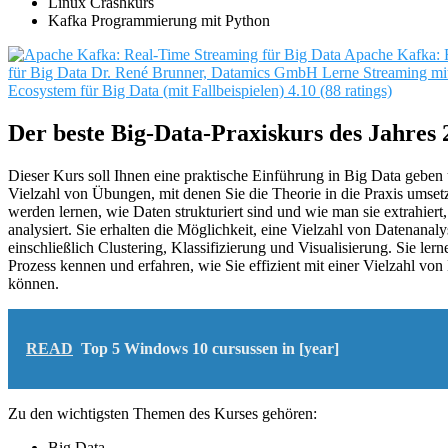
Linux Crashkurs
Kafka Programmierung mit Python
Apache Kafka: 
für Big Data
Dr. René Brunner, Datamics GmbH
Lerne Streaming m
Ecosystem für Big Data (mit Fallbeispielen)
4.10 (88 ratings)
Der beste Big-Data-Praxiskurs des Jahres 
Dieser Kurs soll Ihnen eine praktische Einführung in Big Data geben 
Vielzahl von Übungen, mit denen Sie die Theorie in die Praxis umset
werden lernen, wie Daten strukturiert sind und wie man sie extrahiert,
analysiert. Sie erhalten die Möglichkeit, eine Vielzahl von Datenanal
einschließlich Clustering, Klassifizierung und Visualisierung. Sie ler
Prozess kennen und erfahren, wie Sie effizient mit einer Vielzahl von
können.
READ
Top 5 Windows 10 cursussen in [year]
Zu den wichtigsten Themen des Kurses gehören:
Big Data