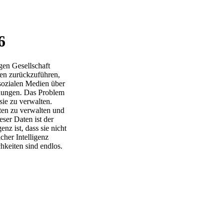
6
gen Gesellschaft
ten zurückzuführen,
 sozialen Medien über
chungen. Das Problem
sie zu verwalten.
en zu verwalten und
ser Daten ist der
enz ist, dass sie nicht
cher Intelligenz
keiten sind endlos.