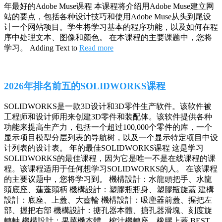
年最好的Adobe Muse课程 本课程将介绍用Adobe Muse建立网
站的要点，包括各种设计技巧和使用Adobe Muse从头到尾设
计一个网站项目。学生将学习基本的程序功能，以及如何在程
序中处理文本、图像和颜色。 在本课程的主要课题中，您将
学习。 Adding Text to
Read more
2026年排名前五的SOLIDWORKS课程
SOLIDWORKS是一款3D设计和3D零件生产软件。该软件被
工程师和设计师用来创建3D零件和装配体。该软件提供各种
功能来提高生产力，包括一个超过100,000个零件的库，一个
显示项目模型分层列表的导航树，以及一个显示特定项目中设
计列表的设计表。 年的最佳SOLIDWORKS课程 这是学习
SOLIDWORKS的最佳课程，因为它是唯一不是在线课程的课
程。该课程适用于任何想学习SOLIDWORKS的人。 在该课程
的主要议题中，您将学习到。 機構設計：水龍頭把手、水龍
頭底座、蓮蓬頭柄 機構設計：塑膠瓶瓶身、塑膠瓶旋蓋 建構
設計：底座、上蓋、大齒輪 機構設計：吸塵器前蓋、握把左
部、握把右部 機構設計：搪孔器本體、搪孔器滑塊、刻度旋
轉軸 機構設計：果菜機本體、榨汁機轉座、橡膠上蓋 BEST