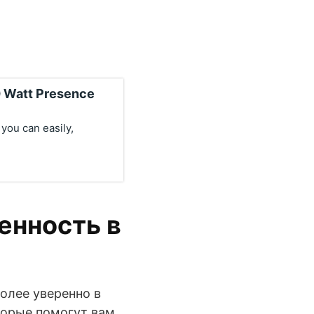
0 Watt Presence
 you can easily,
енность в
более уверенно в
торые помогут вам