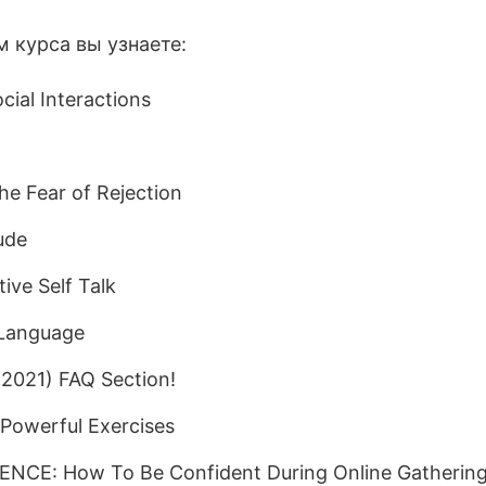
 курса вы узнаете:
cial Interactions
e Fear of Rejection
ude
ive Self Talk
 Language
2021) FAQ Section!
Powerful Exercises
NCE: How To Be Confident During Online Gatherin