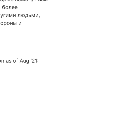
ь более
ругими людьми,
тороны и
 as of Aug ’21: