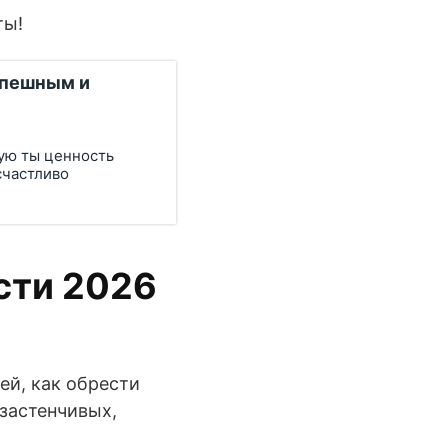
ты!
успешным и
кую ты ценность
счастливо
сти 2026
ей, как обрести
 застенчивых,