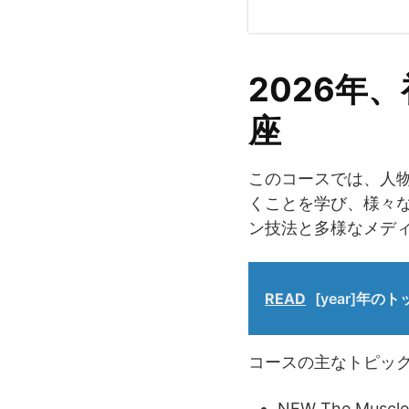
2026年
座
このコースでは、人
くことを学び、様々
ン技法と多様なメデ
READ
[year]年
コースの主なトピッ
NEW The Muscles