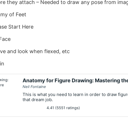
re they attach – Needed to draw any pose from imag
omy of Feet
ase Start Here
 Face
e and look when flexed, etc
in
Anatomy for Figure Drawing: Mastering t
Neil Fontaine
This is what you need to learn in order to draw figur
that dream job.
4.41 (5551 ratings)