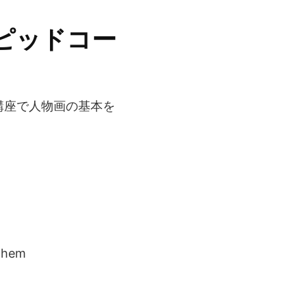
ピッドコー
講座で人物画の基本を
 them