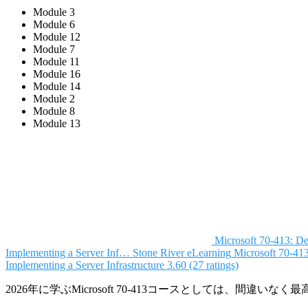
Module 3
Module 6
Module 12
Module 7
Module 11
Module 16
Module 14
Module 2
Module 8
Module 13
Microsoft 70-413: De
Implementing a Server Inf…
Stone River eLearning
Microsoft 70-41
Implementing a Server Infrastructure
3.60 (27 ratings)
2026年に学ぶMicrosoft 70-413コースとしては、間違いな