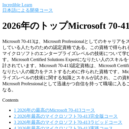
Saltar
Incredible Learn
al
日本語による開発コース
contenido
2026年のトップMicrosoft 70-
Microsoft 70-413は、Microsoft Professionalとしての
している人たちのための認定資格である。この資格で得られ
マイクロソフトのエンタープライズレベルの技術について学
す。Microsoft Certified Solutions Expertになりたい
計されています。Microsoft 70-413認定資格は、Microsoft Certified 
なりたい人の能力をテストするために作られた資格です。Micro
ライズレベルの技術に関する知識とスキルが試され、この資
Microsoft Professionalとして迅速かつ自信を持って職場
なる。
Contents
1
2026年の最高のMicrosoft 70-413コース
2
2026年最高のマイクロソフト70-413完全版コース
3
2026年最高のマイクロソフト70-413ラピッドコース
4
2026年最高のマイクロソフト70-413実践コース