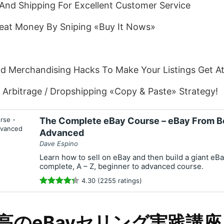
And Shipping For Excellent Customer Service
at Money By Sniping «Buy It Nows»
d Merchandising Hacks To Make Your Listings Get At
Arbitrage / Dropshipping «Copy & Paste» Strategy!
The Complete eBay Course – eBay From B
Advanced
Dave Espino
Learn how to sell on eBay and then build a giant eBa
complete, A – Z, beginner to advanced course.
4.30 (2255 ratings)
最高のeBayセリング実践講座