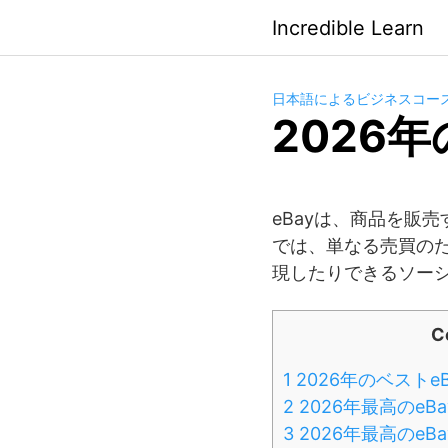
Saltar
Incredible Learn
al
contenido
日本語によるビジネスコー
2026
eBayは、商品を販
では、単なる売買の
現したりできるソー
C
1
2026年のベストe
2
2026年最高のeB
3
2026年最高のeBay 