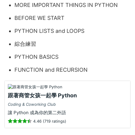
MORE IMPORTANT THINGS IN PYTHON
BEFORE WE START
PYTHON LISTS and LOOPS
綜合練習
PYTHON BASICS
FUNCTION and RECURSION
跟著商管女孩一起學 Python
Coding & Coworking Club
讓 Python 成為你的第二外語
4.46 (719 ratings)