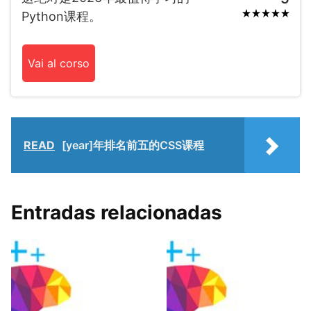
Python课程。
Vai al corso
READ
[year]年排名前五的CSS课程
Entradas relacionadas