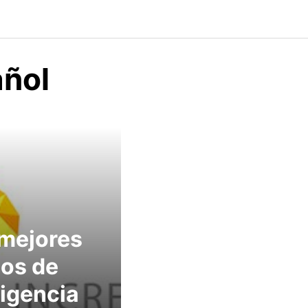
añol
mejores
os de
ligencia