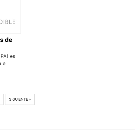
s de
JPA) es
 el
SIGUIENTE »