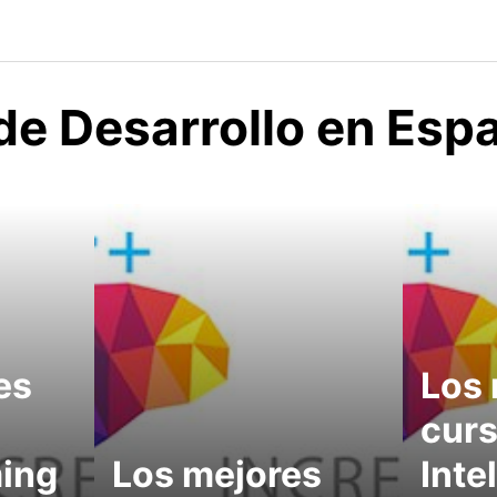
de Desarrollo en Esp
es
Los 
curs
ing
Los mejores
Inte