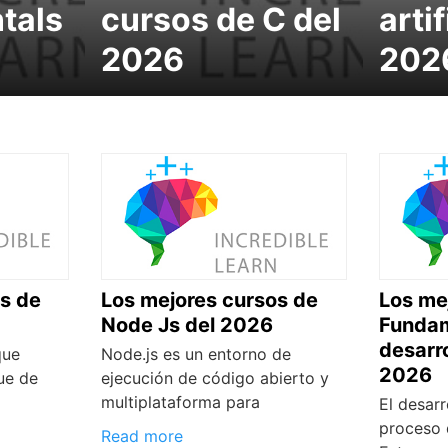
tals
cursos de C del
artif
2026
202
s de
Los mejores cursos de
Los me
Node Js del 2026
Fundam
desarro
que
Node.js es un entorno de
2026
ue de
ejecución de código abierto y
multiplataforma para
El desarr
proceso 
Read more