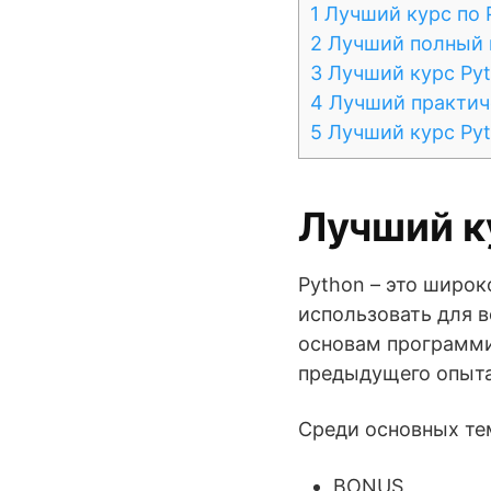
1
Лучший курс по P
2
Лучший полный к
3
Лучший курс Pyt
4
Лучший практиче
5
Лучший курс Pyt
Лучший ку
Python – это широ
использовать для в
основам программир
предыдущего опыт
Среди основных тем
BONUS