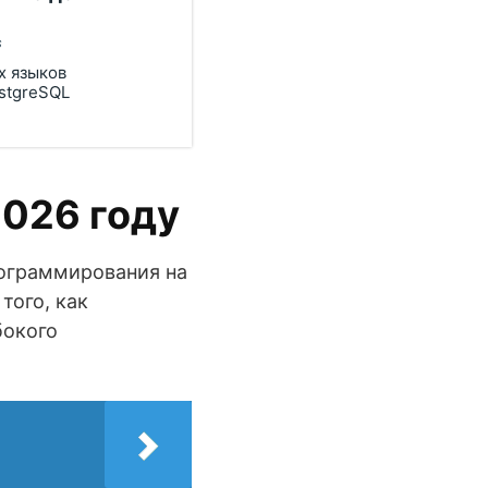
s
х языков
stgreSQL
2026 году
рограммирования на
того, как
бокого