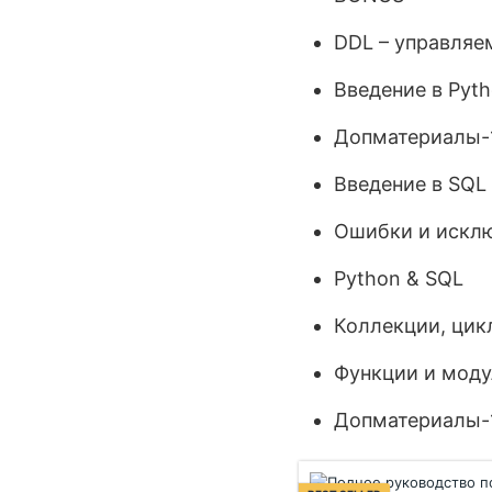
DDL – управляе
Введение в Pyt
Допматериалы-1
Введение в SQL
Ошибки и исклю
Python & SQL
Коллекции, цик
Функции и мод
Допматериалы-1