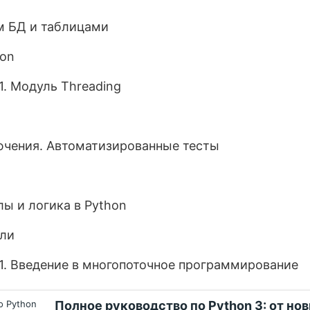
м БД и таблицами
hon
. Модуль Threading
чения. Автоматизированные тесты
лы и логика в Python
ули
. Введение в многопоточное программирование
Полное руководство по Python 3: от но