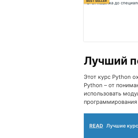
BEST SELLER
Лучший п
Этот курс Python о
Python – от понима
использовать модул
программирования 
READ
Лучшие курсы