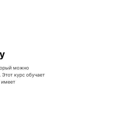
у
оторый можно
. Этот курс обучает
е имеет