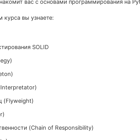
знакомит вас с основами программирования на Py
 курса вы узнаете:
ктирования SOLID
tegy)
eton)
Interpretator)
 (Flyweight)
r)
венности (Chain of Responsibility)