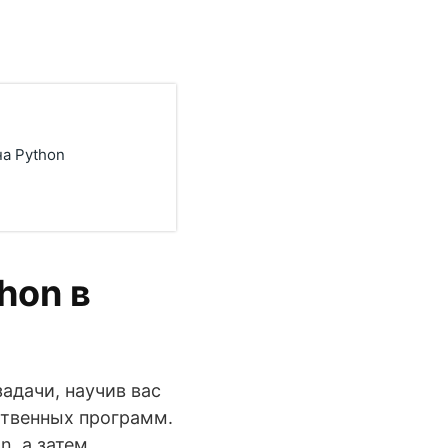
а Python
hon в
адачи, научив вас
ственных программ.
n, а затем